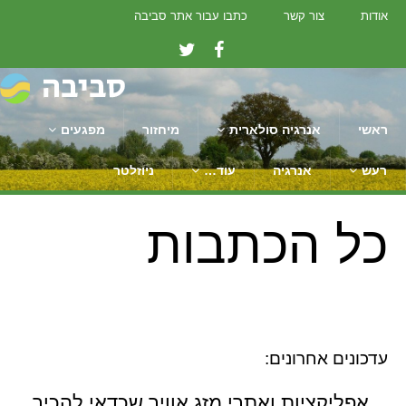
אודות
צור קשר
כתבו עבור אתר סביבה
ראשי
אנרגיה סולארית
מיחזור
מפגעים
רעש
אנרגיה
עוד…
ניוזלטר
כל הכתבות
חדשות איכות הסביבה
עדכונים אחרונים:
אפליקציות ואתרי מזג אוויר שכדאי להכיר