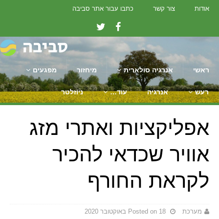
אודות
צור קשר
כתבו עבור אתר סביבה
ראשי
אנרגיה סולארית
מיחזור
מפגעים
רעש
אנרגיה
עוד…
ניוזלטר
אפליקציות ואתרי מזג
אוויר שכדאי להכיר
לקראת החורף
מערכת
Posted on 18 באוקטובר 2020