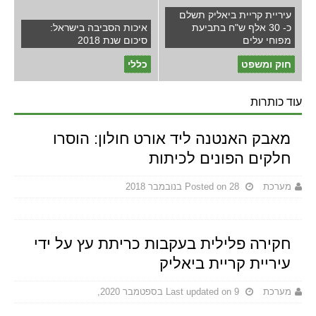
עיריית קריית ביאליק תשלם
כ- 30 אלף ש"ח בתביעת
איכות הסביבה בישראל:
מפוחי עלים
סיכום שנת 2018
חוק ומשפט
כללי
עוד כותרות
מאבק האנטנה ליד אורט חולון: הוסרו
חלקים הפונים לכיתות
מערכת
Posted on 28 בנובמבר 2018
חקירה פלילית בעקבות כריתת עץ על ידי
עיריית קריית ביאליק
מערכת
Last updated on 9 בספטמבר 2020,