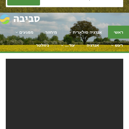
ראשי
אנרגיה סולארית
מיחזור
מפגעים
רעש
אנרגיה
עוד…
ניוזלטר