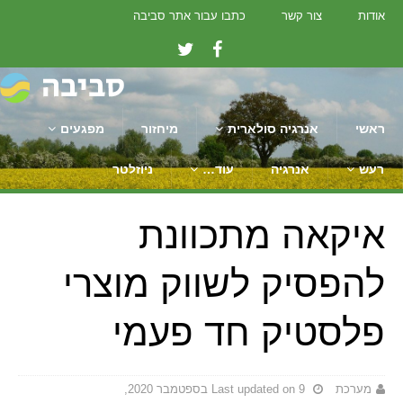
אודות
צור קשר
כתבו עבור אתר סביבה
ראשי
אנרגיה סולארית
מיחזור
מפגעים
רעש
אנרגיה
עוד…
ניוזלטר
איקאה מתכוונת
להפסיק לשווק מוצרי
פלסטיק חד פעמי
מערכת
Last updated on 9 בספטמבר 2020,