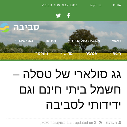
אודות
צור קשר
כתבו עבור אתר סביבה
ראשי
אנרגיה סולארית
מיחזור
מפגעים
רעש
אנרגיה
עוד…
ניוזלטר
גג סולארי של טסלה –
חשמל ביתי חינם וגם
ידידותי לסביבה
מערכת
Last updated on 3 באוקטובר 2020,