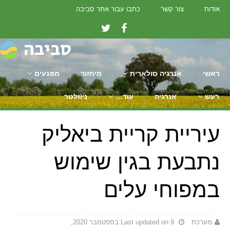
אודות
צור קשר
כתבו עבור אתר סביבה
ראשי
אנרגיה סולארית
מיחזור
מפגעים
רעש
אנרגיה
עוד…
ניוזלטר
עיריית קריית ביאליק
נתבעת בגין שימוש
במפוחי עלים
מערכת
Last updated on 9 בספטמבר 2020,