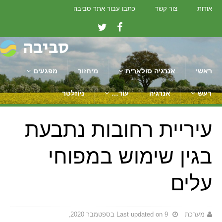
אודות
צור קשר
כתבו עבור אתר סביבה
ראשי
אנרגיה סולארית
מיחזור
מפגעים
רעש
אנרגיה
עוד…
ניוזלטר
עיריית רחובות נתבעת
בגין שימוש במפוחי
עלים
מערכת
Last updated on 9 בספטמבר 2020,